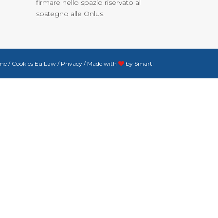
firmare nello spazio riservato al
sostegno alle Onlus.
me
/
Cookies Eu Law
/
Privacy
/
Made with
by
Smarti