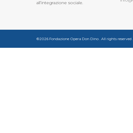
info@
all’integrazione sociale.
©2026 Fondazione Opera Don Dino
.
All rights reserved