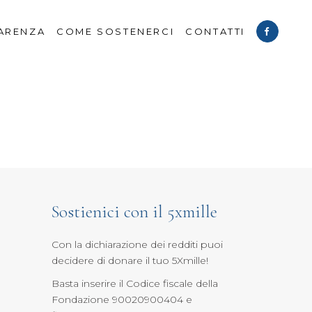
ARENZA
COME SOSTENERCI
CONTATTI
Sostienici con il 5xmille
Con la dichiarazione dei redditi puoi
decidere di donare il tuo 5Xmille
!
Basta inserire il Codice fiscale della
Fondazione 90020900404 e