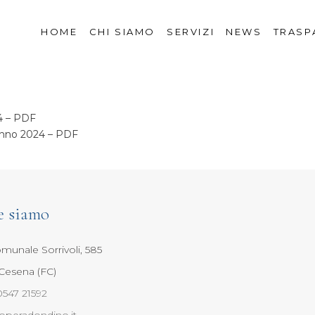
HOME
CHI SIAMO
SERVIZI
NEWS
TRASP
4
– PDF
 anno 2024 – PDF
e siamo
munale Sorrivoli, 585
Cesena (FC)
0547 21592