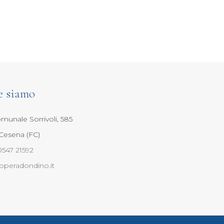
e siamo
munale Sorrivoli, 585
Cesena (FC)
0547 21592
operadondino.it