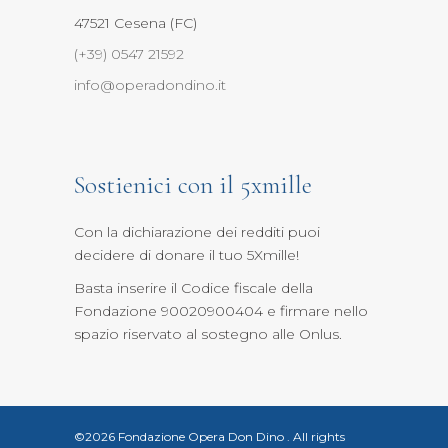
47521 Cesena (FC)
(+39) 0547 21592
info@operadondino.it
Sostienici con il 5xmille
Con la dichiarazione dei redditi puoi
decidere di donare il tuo 5Xmille
!
Basta inserire il Codice fiscale della
Fondazione 90020900404 e firmare nello
spazio riservato al sostegno alle Onlus.
©2026 Fondazione Opera Don Dino
.
All rights