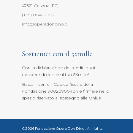
47521 Cesena (FC)
(+39) 0547 21592
info@operadondino.it
Sostienici con il 5xmille
Con la dichiarazione dei redditi puoi
decidere di donare il tuo 5Xmille
!
Basta inserire il Codice fiscale della
Fondazione 90020900404 e firmare nello
spazio riservato al sostegno alle Onlus.
©2026 Fondazione Opera Don Dino
.
All rights